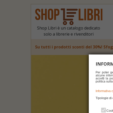
Shop Libri è un catalogo dedicato
solo a librerie e rivenditori
Su tutti i prodotti sconti del 30%! Sfog
INFORM
Per poter g
alcune inform
accetti la p
politica sull
Informativa 
Tipologie di 
Cook