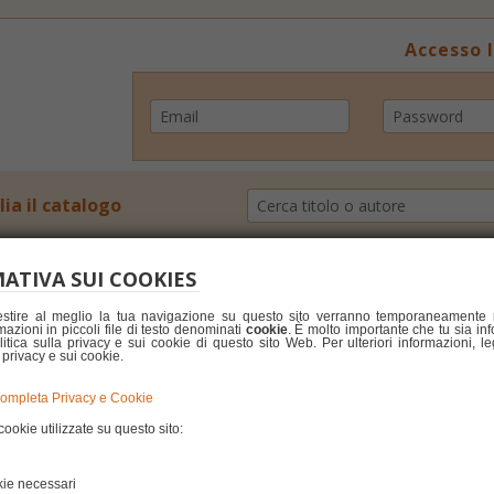
Accesso l
lia il catalogo
ATIVA SUI COOKIES
estire al meglio la tua navigazione su questo sito verranno temporaneamente
azioni in piccoli file di testo denominati
cookie
. È molto importante che tu sia in
olitica sulla privacy e sui cookie di questo sito Web. Per ulteriori informazioni, le
a privacy e sui cookie.
completa Privacy e Cookie
cookie utilizzate su questo sito:
ie necessari