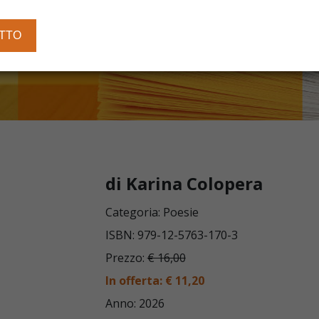
TTO
di Karina Colopera
Categoria: Poesie
ISBN: 979-12-5763-170-3
Prezzo:
€ 16,00
In offerta: € 11,20
Anno: 2026