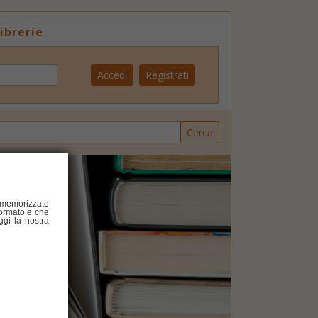
ibrerie
Accedi
Registrati
Cerca
 memorizzate
formato e che
ggi la nostra